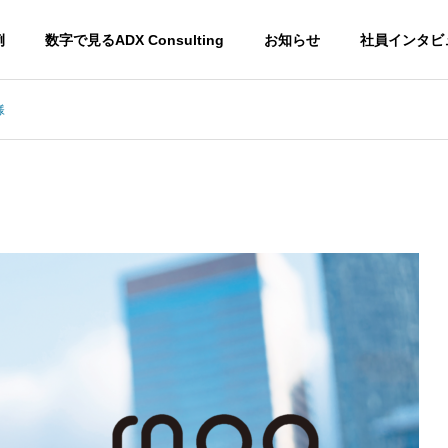
例
数字で見るADX Consulting
お知らせ
社員インタビ
様
EPM
CRM
Enterprise
Customer
esource
Performance
Relationsh
Management
Manageme