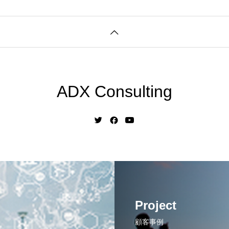
ADX Consulting
Project
顧客事例