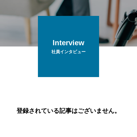
Interview
社員インタビュー
登録されている記事はございません。