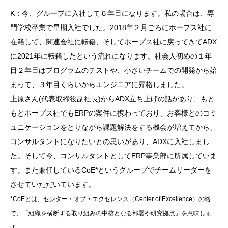
K：今、グループに入社して６年目になります。私の場合は、専
門学校卒業で早期入社でした。2018年２月ごろにホープス社に
在籍して、関連会社に転籍、そしてホープス社に戻ってきてADX
に2021年に転籍したという流れになります。社会人初めの１年
目２年目はプログラムのテストや、小さいチームでの開発から始
まって、３年目くらいからエンジニアに昇格しました。
上原さん(代表取締役副社長)からADX立ち上げの話があり、もと
もとホープス社でもERPの案件に携わっており、お客様とのコミ
ュニケーションをとりながら課題解決をする機会が増えてから、
コンサルタントになりたいとの思いがあり、ADXに入社しまし
た。そして今、コンサルタントとしてERP事業部に所属していま
す。また兼任しているCoE*というグループでチームリーダーを
させていただいています。
*CoEとは、センター・オブ・エクセレンス（Center of Excellence）の略
で、「組織を横断する取り組みの中核となる部署や研究拠点」を意味しま
す。