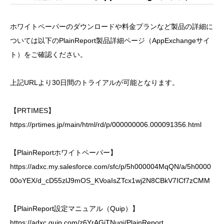
ホワイトペーパーのダウンロードや料金プランなど製品の詳細に
ついては以下のPlainReport製品詳細ページ（AppExchangeサイ
ト）をご確認ください。
上記URLより30日間のトライアルが可能となります。
【PRTIMES】
https://prtimes.jp/main/html/rd/p/000000006.000091356.html
【PlainReportホワイトペーパー】
https://adxc.my.salesforce.com/sfc/p/5h000004MqQN/a/5h0000
00oYEX/d_cD55zlJ9mOS_KVoaIsZTcx1wj2N8CBkV7ICf7zCMM
【PlainReport設定マニュアル（Quip）】
https://adxc.quip.com/z6YrAGjTNuqi/PlainReport