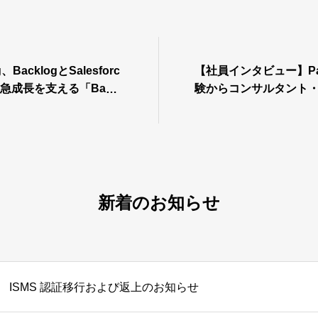
g、BacklogとSalesforc
【社員インタビュー】Pat
急成長を支える「Backl
験からコンサルタント
ックログシンク）」をリリ
挑戦したメンバーの軌
新着のお知らせ
ISMS 認証移行および返上のお知らせ