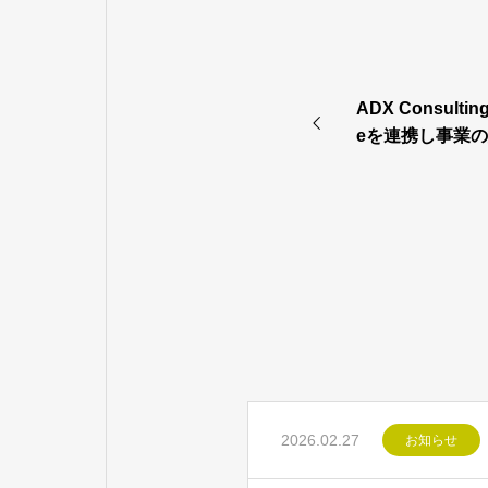
ADX Consultin
eを連携し事業の
ogSync（バ
ース
2026.02.27
お知らせ