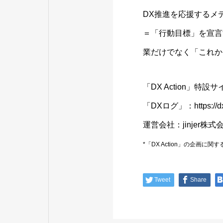
DX推進を応援するメデ
＝「行動目標」を宣言
業だけでなく「これか
「DX Action」特設
「DXログ」：
https://d
運営会社：jinjer株式
*「DX Action」の企画に関
Tweet
Share