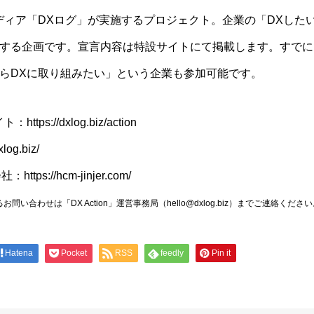
ィア「DXログ」が実施するプロジェクト。企業の「DXしたい！
する企画です。宣言内容は特設サイトにて掲載します。すでに
らDXに取り組みたい」という企業も参加可能です。
サイト：
https://dxlog.biz/action
xlog.biz/
会社：
https://hcm-jinjer.com/
するお問い合わせは「DX Action」運営事務局（hello@dxlog.biz）までご連絡くださ
Hatena
Pocket
RSS
feedly
Pin it