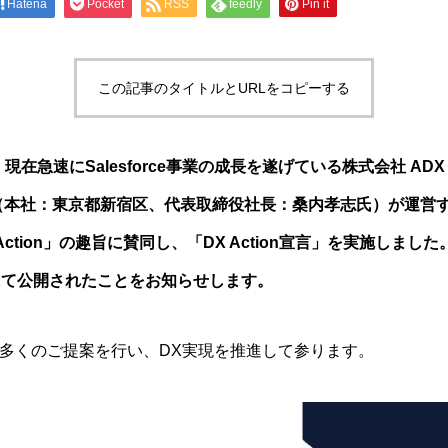
Hatena
Pocket
RSS
feedly
Pin it
この記事のタイトルとURLをコピーする
現在急速にSalesforce事業の成長を遂げている株式会社 ADX C
式会社（本社：東京都新宿区、代表取締役社長：桑内孝志氏）が運営
ction」の趣旨に賛同し、「DX Action宣言」を実施しまし
トにて公開されたことをお知らせします。
多くのご提案を行い、DX実現を推進して参ります。