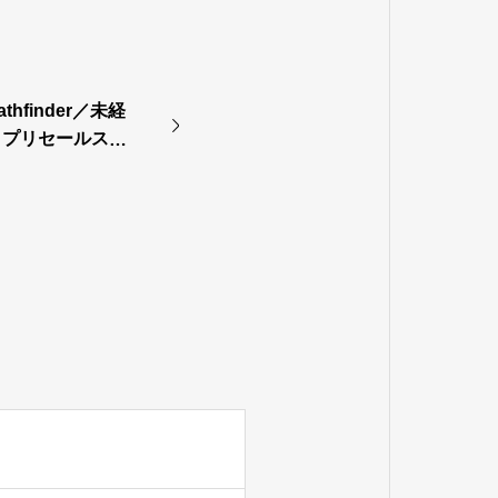
hfinder／未経
・プリセールスに
跡