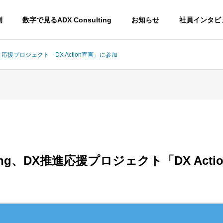
例
数字で見るADX Consulting
お知らせ
社員インタビ
DX推進応援プロジェクト「DX Action宣言」に参加
ulting、DX推進応援プロジェクト「DX Act
EPM
CRM
Enterprise
Customer
esource
Performance
Relationsh
Management
Manageme