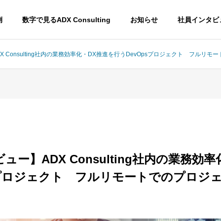
例
数字で見るADX Consulting
お知らせ
社員インタビ
 Consulting社内の業務効率化・DX推進を行うDevOpsプロジェクト フルリ
ー】ADX Consulting社内の業務効
sプロジェクト フルリモートでのプロジ
EPM
CRM
Enterprise
Customer
esource
Performance
Relationsh
Management
Manageme