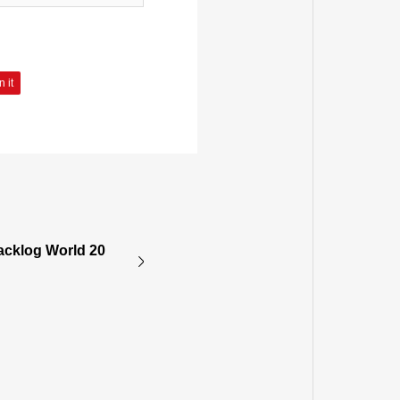
n it
log World 20