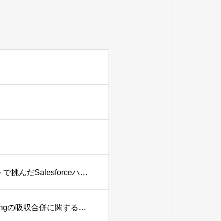
【社員インタビュー】約2か月間の努力の結晶。フルリモートで挑んだSalesforceハッカソンの裏側
当社親会社（株式会社SHIFT）による株式会社ADX Consultingの吸収合併に関するお知らせ