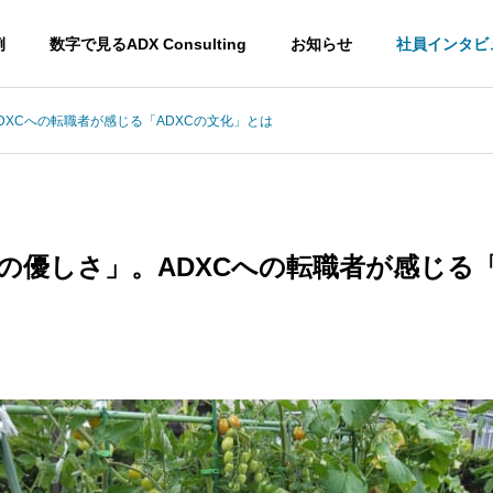
例
数字で見るADX Consulting
お知らせ
社員インタビ
DXCへの転職者が感じる「ADXCの文化」とは
の優しさ」。ADXCへの転職者が感じる「
EPM
CRM
Enterprise
Customer
esource
Performance
Relationsh
Management
Manageme