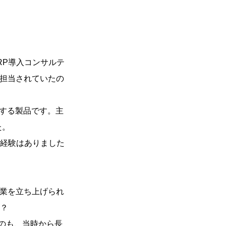
RP導入コンサルテ
ご担当されていたの
合する製品です。主
た。
ご経験はありました
事業を立ち上げられ
？
のも、当時から長