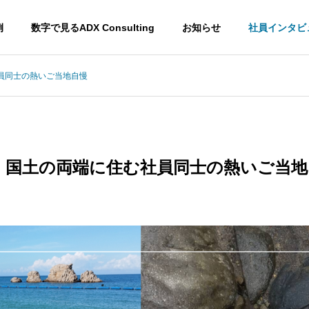
例
数字で見るADX Consulting
お知らせ
社員インタビ
社員同士の熱いご当地自慢
沖縄 国土の両端に住む社員同士の熱いご当
EPM
CRM
Enterprise
Customer
esource
Performance
Relationsh
Management
Manageme