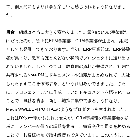
で、個人的にもより仕事が楽しいと感じられるようになりまし
た。
川合：
組織は本当に大きく変わりました。最初は1つの事業部だ
けだったのが、徐々にEPM事業部、CRM事業部が生まれ、組織
としても発展してきております。当初、ERP事業部は、ERP経験
者が集まり、教育もほとんどない状態でプロジェクトに送り出さ
れていました。しかし今では、教育用の資料が整備され、社内で
共有されるNote PMにドキュメントや知識がまとめられて「入社
したらまずここを確認する」という仕組みができました。さら
に、プロジェクトごとに作成していたドキュメントを標準化する
ことで、無駄を省き、新しい施策に集中できるようになり、
MadisやWEEEM PORTALのようなプロダクトも生まれました。
これはDXの一環かもしれませんが、CRM事業部の事業部会を参
考に、メンバーが個々の課題を共有し、毎週交代で司会を務める
ことで、お客様の前で話す練習もできています。このように、こ