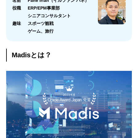
名前
Pane Irfan（イルファン パネ）
役職
ERP/EPM事業部
シニアコンサルタント
趣味
スポーツ観戦
ゲーム、旅行
Madisとは？