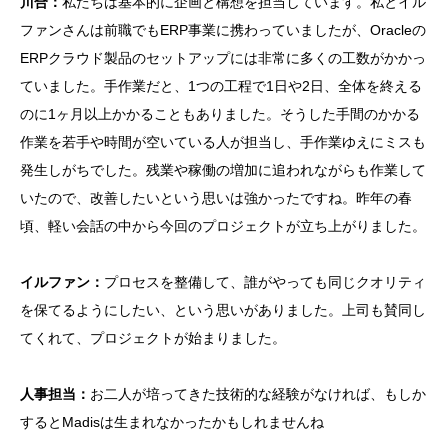
川合：
私たちは基本的に企画と構想を担当しています。私とイル
ファンさんは前職でもERP事業に携わっていましたが、Oracleの
ERPクラウド製品のセットアップには非常に多くの工数がかかっ
ていました。手作業だと、1つの工程で1日や2日、全体を終える
のに1ヶ月以上かかることもありました。そうした手間のかかる
作業を若手や時間が空いている人が担当し、手作業ゆえにミスも
発生しがちでした。残業や稼働の増加に追われながらも作業して
いたので、改善したいという思いは強かったですね。昨年の春
頃、軽い会話の中から今回のプロジェクトが立ち上がりました。
イルファン：
プロセスを整備して、誰がやっても同じクオリティ
を保てるようにしたい、という思いがありました。上司も賛同し
てくれて、プロジェクトが始まりました。
人事担当：
お二人が培ってきた技術的な経験がなければ、もしか
するとMadisは生まれなかったかもしれませんね