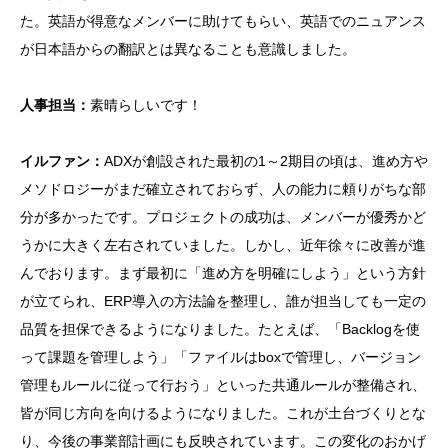
た。英語が得意なメンバーに助けてもらい、英語でのニュアンス
が日本語からの翻訳とは異なることも意識しました。
人事担当：
素晴らしいです！
イルファン：
ADXが創設された最初の1～2期目の頃は、進め方や
メソドロジーがまだ確立されておらず、人の能力に頼りがちな部
分が多かったです。プロジェクトの成功は、メンバーが優秀かど
うかに大きく左右されていました。しかし、近年徐々に改善が進
んでおります。まず最初に「進め方を明確にしよう」という方針
が立てられ、ERP導入の方法論を整理し、誰が担当しても一定の
品質を担保できるようになりました。たとえば、「Backlogを使
って課題を管理しよう」「ファイルはboxで管理し、バージョン
管理もルールに従って行おう」といった共通ルールが整備され、
皆が同じ方向を向けるようになりました。これが土台づくりとな
り、今後の事業部計画にも反映されています。この変化のおかげ